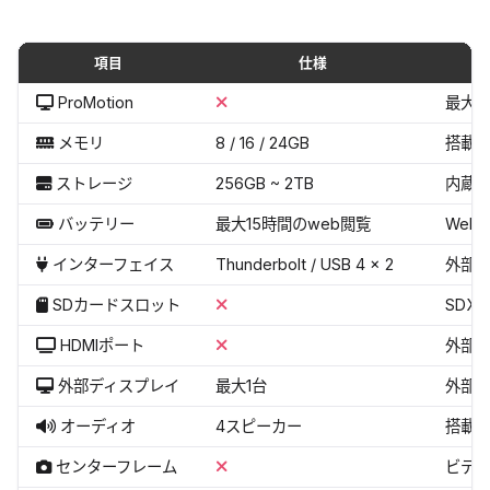
項目
仕様
MacBook Air 13インチ（2022）
の詳細スペック一覧
ProMotion
最大1
メモリ
8 / 16 / 24GB
搭載
ストレージ
256GB ~ 2TB
内蔵S
バッテリー
最大15時間のweb閲覧
Web
インターフェイス
Thunderbolt / USB 4 × 2
外部
SDカードスロット
SDX
HDMIポート
外部
外部ディスプレイ
最大1台
外部
オーディオ
4スピーカー
搭載
センターフレーム
ビデ