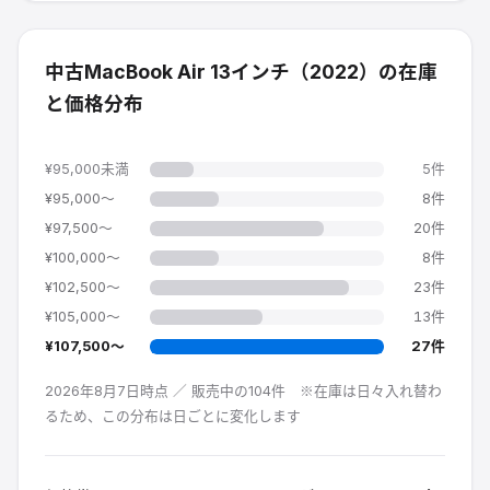
中古
MacBook Air 13インチ（2022）
の在庫
と価格分布
¥95,000
未満
5
件
¥95,000
〜
8
件
¥97,500
〜
20
件
¥100,000
〜
8
件
¥102,500
〜
23
件
¥105,000
〜
13
件
¥107,500
〜
27
件
2026年8月7日時点 ／
販売中の
104
件
※在庫は日々入れ替わ
るため、この分布は日ごとに変化します