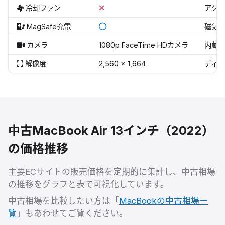
冷却ファン
アク
MagSafe充電
磁気
カメラ
1080p FaceTime HDカメラ
内蔵
解像度
2,560 x 1,664
ディ
中古
MacBook Air 13インチ（2022）
の価格推移
主要ECサイトの販売価格を定期的に集計し、中古相場
の推移をグラフと表で可視化しています。
中古相場を比較したい方は「
MacBookの中古相場一
覧
」もあわせてご覧ください。