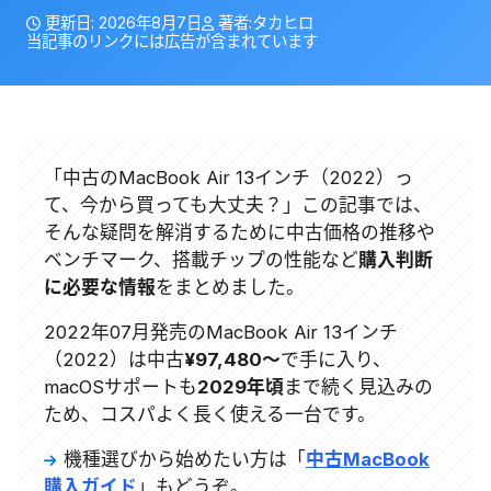
更新日:
2026年8月7日
著者:
タカヒロ
当記事のリンクには広告が含まれています
「中古の
MacBook Air 13インチ（2022）
っ
て、今から買っても大丈夫？」この記事では、
そんな疑問を解消するために中古価格の推移や
ベンチマーク、搭載チップの性能など
購入判断
に必要な情報
をまとめました。
2022年07月発売のMacBook Air 13インチ
（2022）は
中古
¥
97,480
〜
で手に入り、
macOSサポートも
2029
年頃
まで続く見込みの
ため、コスパよく長く使える一台です。
機種選びから始めたい方は「
中古MacBook
購入ガイド
」もどうぞ。