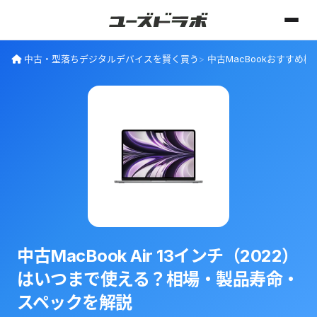
中古・型落ちデジタルデバイスを賢く買う
中古MacBookおすすめ
中古MacBook Air 13インチ（2022）
はいつまで使える？相場・製品寿命・
スペックを解説