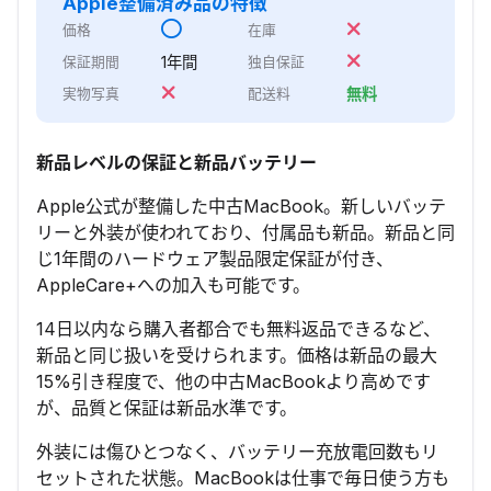
Apple整備済み品
の特徴
価格
在庫
1年間
保証期間
独自保証
無料
実物写真
配送料
新品レベルの保証と新品バッテリー
Apple公式が整備した中古MacBook。新しいバッテ
リーと外装が使われており、付属品も新品。新品と同
じ1年間のハードウェア製品限定保証が付き、
AppleCare+への加入も可能です。
14日以内なら購入者都合でも無料返品できるなど、
新品と同じ扱いを受けられます。価格は新品の最大
15%引き程度で、他の中古MacBookより高めです
が、品質と保証は新品水準です。
外装には傷ひとつなく、バッテリー充放電回数もリ
セットされた状態。MacBookは仕事で毎日使う方も