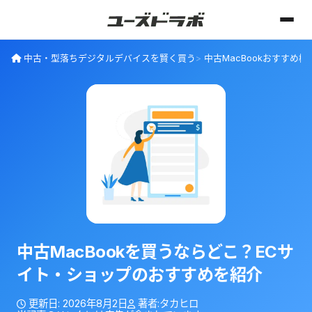
中古・型落ちデジタルデバイスを賢く買う
中古MacBookおすすめ
中古MacBookを買うならどこ？ECサ
イト・ショップのおすすめを紹介
更新日:
2026年8月2日
著者:
タカヒロ