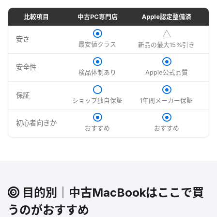
比較項目
中古PC専門店
Apple認定整備済
△
安さ
最安値クラス
新品の最大15%引き
安全性
検品体制あり
Apple公式品質
保証
ショップ独自保証
1年間メーカー保証
初心者向きか
おすすめ
おすすめ
あ
目的別｜中古MacBookはここで買
うのがおすすめ