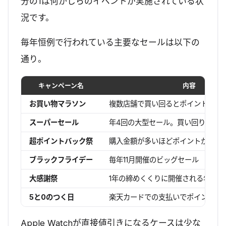
分の1は何かしらのイベントが実施されている状
況です。
毎年恒例で行われている主要なセールは以下の
通り。
キャンペーン名
内容
お買い物マラソン
複数店舗で買い回るとポイントがど
スーパーセール
年4回の大型セール。買い回りでポ
超ポイントバック祭
購入金額が多いほどポイントがアッ
ブラックフライデー
毎年11月開催のビッグセール
大感謝祭
1年の締めくくりに開催される年末セ
5と0のつく日
楽天カードでの支払いでポイントア
Apple Watchが直接値引きになるケースは少な