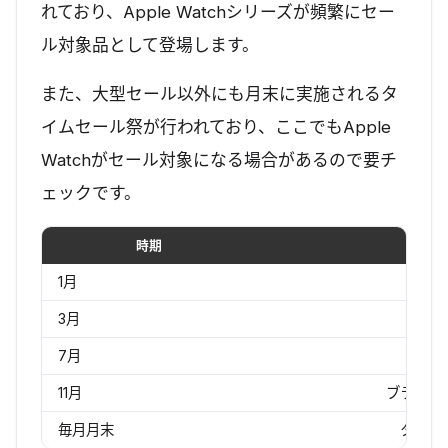
れており、Apple Watchシリーズが頻繁にセー
ル対象品として登場します。
また、大型セール以外にも月末に実施されるタ
イムセール祭が行われており、ここでもApple
Watchがセール対象になる場合があるので要チ
ェックです。
時期
セ
1月
初
3月
新生
7月
プラ
11月
ブラック
毎月月末
タイム