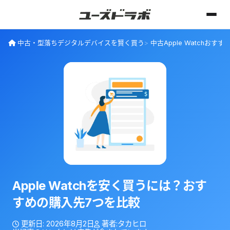
中古・型落ちデジタルデバイスを賢く買う
中古Apple Watchお
Apple Watchを安く買うには？おす
すめの購入先7つを比較
更新日:
2026年8月2日
著者:
タカヒロ