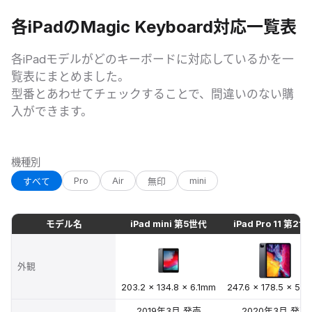
各iPadのMagic Keyboard対応一覧表
各iPadモデルがどのキーボードに対応しているかを一
覧表にまとめました。
型番とあわせてチェックすることで、間違いのない購
入ができます。
機種別
Pro
Air
mini
すべて
無印
モデル名
iPad mini 第5世代
iPad Pro 11 第2世
iPad × Magic Keyboard対応機種一覧表
外観
203.2 × 134.8 × 6.1mm
247.6 × 178.5 × 5.
2019年3月
発売
2020年3月
発売